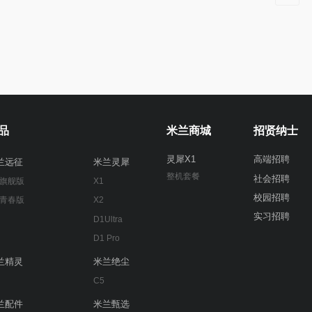
品
米兰商城
招贤纳士
灵犀X1
高端招聘
兰远征
米兰灵犀
整机套餐
社会招聘
 旗舰版
X1
校园招聘
 青春版
X2
实习招聘
D1Ultra
D1 Pro
兰精灵
米兰绝尘
C5
兰配件
米兰甄选