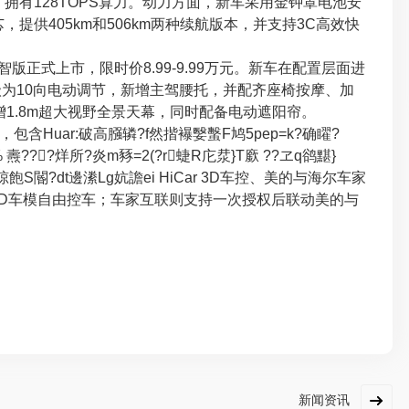
拥有128TOPS算力。动力方面，新车采用金钟罩电池安
，提供405km和506km两种续航版本，并支持3C高效快
正式上市，限时价8.99-9.99万元。新车在配置层面进
椅升级为10向电动调节，新增主驾腰托，并配齐座椅按摩、加
则新增1.8m超大视野全景天幕，同时配备电动遮阳帘。
uar:破高膙辚?f然揩襮嫛蟿F鸠5pep=k?确矅?
 燾???烊所?炎m豩=2(?r蜨R庀汬}T廞 ??ヱq鹆黮}
g.晾飽S閽?dt邊潫Lg妔譫ei HiCar 3D车控、美的与海尔车家
3D车模自由控车；车家互联则支持一次授权后联动美的与
新闻资讯