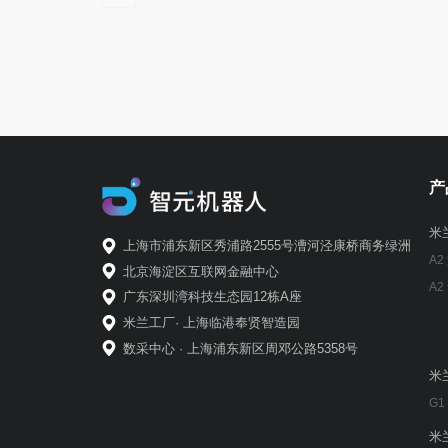
产
米
上海市浦东新区秀浦路2555号漕河泾康桥商务绿洲
A2
北京海淀区互联网金融中心
A2
广东深圳湾科技生态园12栋A座
米兰工厂· 上海临港奉贤智造园
数采中心 · 上海浦东新区周邓公路5358号
米
G1
米