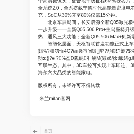
个高清摄像头，配合地平线征程6M驾驶芯片，
全系统2.0，全系搭载宁德时代高能量密度电芯
充，SoC从30%充至80%仅需15分钟。
北京车展期间，长安启源全新Q05激光极智版
一步升级——全新Q05 506 Pro+主驾座
热、通风三大功能；全新Q05 506 Max+
智能化层面，天枢智联首发功能正式上车，包含H
鷜%?疆淴恤4G?緬暑皚`x鵏 ]]穸?頺t諏?鷓?$%
劷:q{|?e ?%坖D覑眤丬鲩M(缬s6/搇t巗紹
互联生态。其中，3D车控可实现上车即连、
海尔六大品类的智能家电。
版权所有，未经许可不得转载
-米兰milan官网
首页